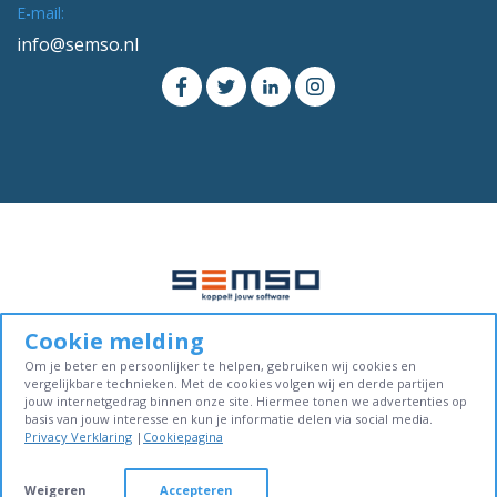
E-mail:
info@semso.nl
Cookie melding
© Copyright 2016-2026. Alle rechten voorbehouden.
Om je beter en persoonlijker te helpen, gebruiken wij cookies en
Cookiebeleid
Privacy verklaring
Algemene voorwaarden
vergelijkbare technieken. Met de cookies volgen wij en derde partijen
jouw internetgedrag binnen onze site. Hiermee tonen we advertenties op
basis van jouw interesse en kun je informatie delen via social media.
Sitemap
Contact
Privacy Verklaring
|
Cookiepagina
Weigeren
Accepteren