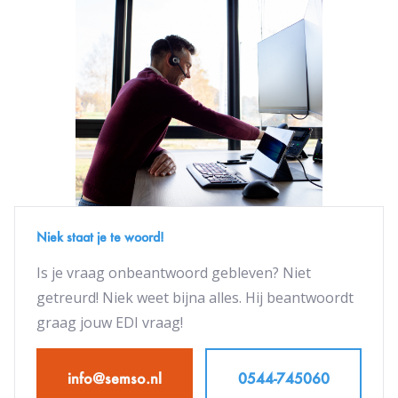
Ontvangstbevestiging (APERAK)
Semso EDI koppeling. Om echt te kunnen starten met
Orderbevestiging (ORDERSP)
testen is echter wel een GLN nodig. Een GLN is aan te
Pakbon (DESADV)
vragen via GS1. Op
deze
pagina zijn de tarieven te
Factuur (INVOIC)
vinden, onder het kopje "GS1 Locatiepakketten (GLN)."
Voor het ontvangen van orders en verzenden van
facturen en pakbonnen volstaat 1 GLN.
Niek staat je te woord!
Is je vraag onbeantwoord gebleven? Niet
getreurd! Niek weet bijna alles. Hij beantwoordt
graag jouw EDI vraag!
info@semso.nl
0544-745060