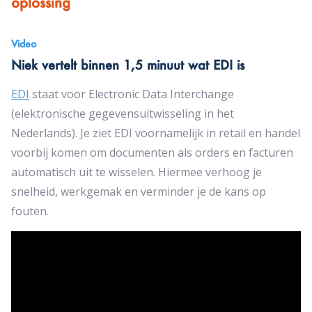
oplossing
Video
Niek vertelt binnen 1,5 minuut wat EDI is
EDI
staat voor Electronic Data Interchange
(elektronische gegevensuitwisseling in het
Nederlands). Je ziet EDI voornamelijk in retail en handel
voorbij komen om documenten als orders en facturen
automatisch uit te wisselen. Hiermee verhoog je
snelheid, werkgemak en verminder je de kans op
fouten.