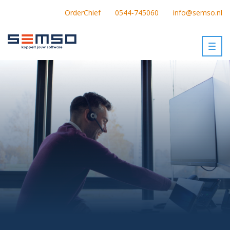
OrderChief
0544-745060
info@semso.nl
Togg
navig