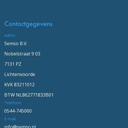
Contactgegevens
Adres:
Semso B.V.
Nobelstraat 9 03
7131 PZ
Lichtenvoorde
KVK 83211012
BTW NL862771833B01
Telefoon:
0544-745060
E-mail:
info@semso.nl