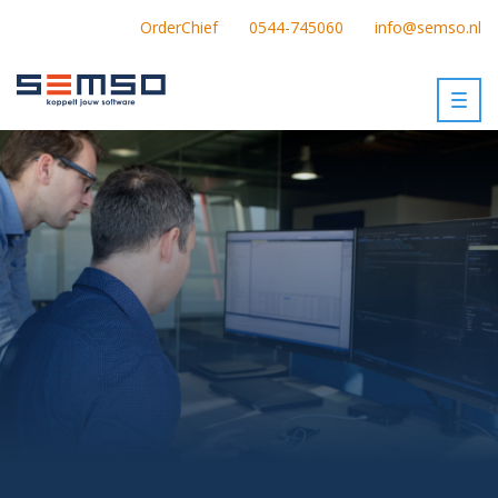
OrderChief
0544-745060
info@semso.nl
Togg
navig