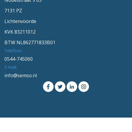
Nobelstraat 9 03
7131 PZ
Lichtenvoorde
KVK 83211012
BTW NL862771833B01
Telefoon:
0544-745060
E-mail:
info@semso.nl