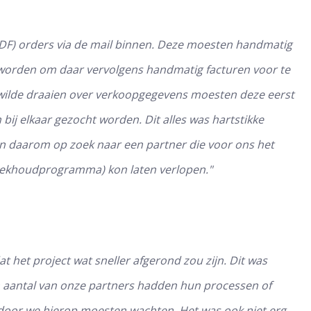
DF) orders via de mail binnen. Deze moesten handmatig
orden om daar vervolgens handmatig facturen voor te
wilde draaien over verkoopgegevens moesten deze eerst
bij elkaar gezocht worden. Dit alles was hartstikke
en daarom op zoek naar een partner die voor ons het
boekhoudprogramma) kon laten verlopen."
 het project wat sneller afgerond zou zijn. Dit was
en aantal van onze partners hadden hun processen of
door we hierop moesten wachten. Het was ook niet erg