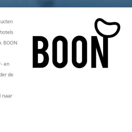
ducten
hotels
en. BOON
r- en
der de
 naar