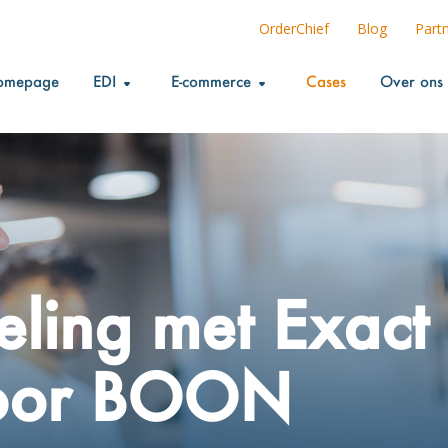
OrderChief
Blog
Part
omepage
EDI
E-commerce
Cases
Over ons
eling met Exact
voor BOON