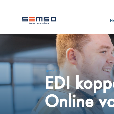
H
Home /
EDI kopp
Online 