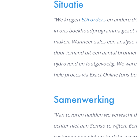
Situatie
"We kregen
EDI orders
en andere (P
in ons boekhoudprogramma gezet w
maken. Wanneer sales een analyse 
door iemand uit een aantal bronnen 
tijdrovend en foutgevoelig. We war
hele proces via Exact Online (ons 
Samenwerking
"Van tevoren hadden we verwacht dat
echter niet aan Semso te wijten. E
systemen nog niet up-to-date, waar