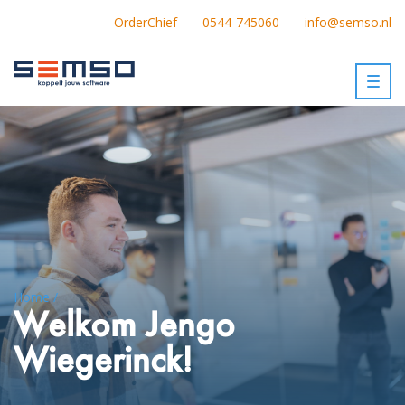
OrderChief
0544-745060
info@semso.nl
Togg
navig
Home /
Welkom Jengo
Wiegerinck!