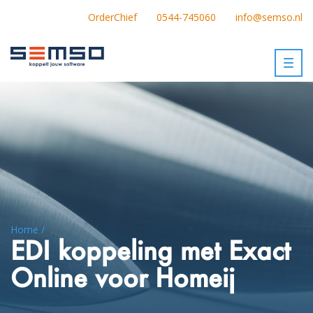
OrderChief
0544-745060
info@semso.nl
Togg
navig
Home /
EDI koppeling met Exact
Online voor Homeij