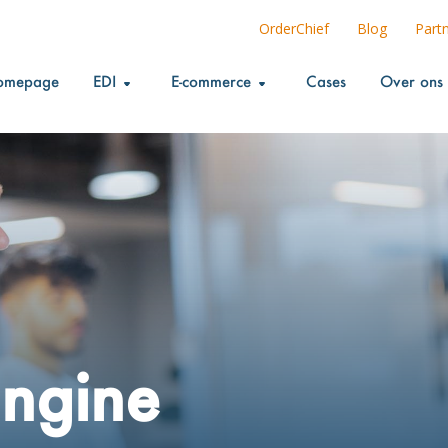
OrderChief
Blog
Part
omepage
EDI
E-commerce
Cases
Over ons
ngine