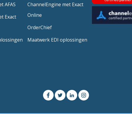
et AFAS
ChannelEngine met Exact
Online
t Exact
OrderChief
plossingen
Maatwerk EDI oplossingen