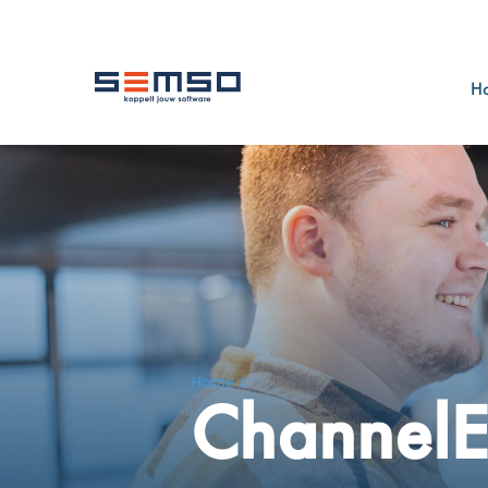
H
Home /
ChannelE