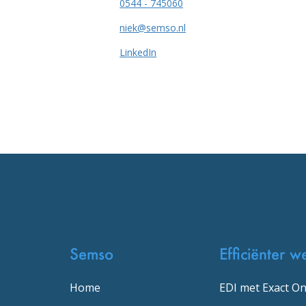
0544 - 745060
niek@semso.nl
LinkedIn
Semso
Efficiënter w
Home
EDI met Exact On