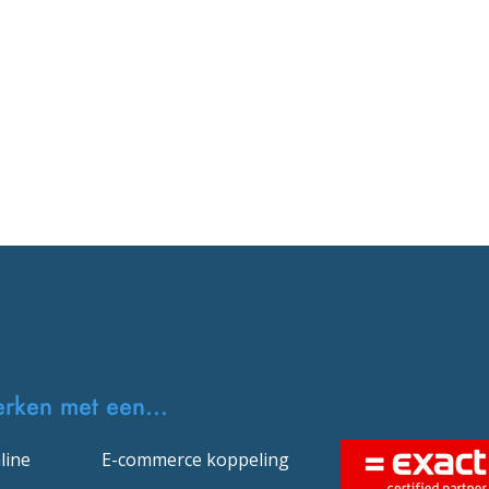
erken met een...
line
E-commerce koppeling