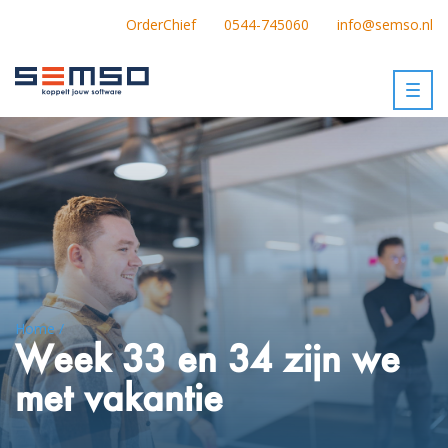
OrderChief
0544-745060
info@semso.nl
Togg
navig
Home /
Week 33 en 34 zijn we
met vakantie