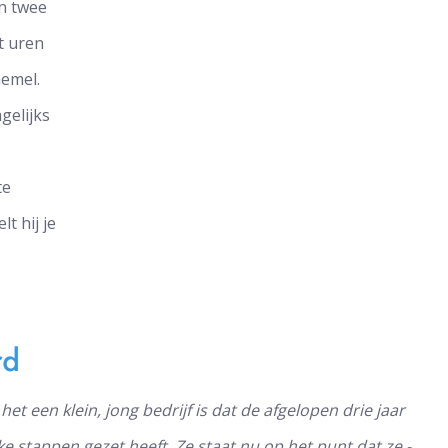
en twee
st uren
hemel.
gelijks
te
lt hij je
rd
t een klein, jong bedrijf is dat de afgelopen drie jaar
e stappen gezet heeft. Ze staat nu op het punt dat ze -