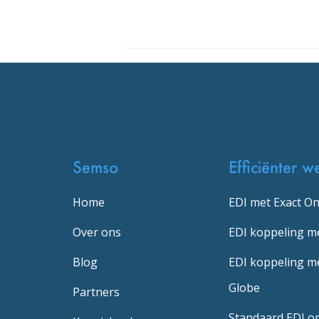
Semso
Efficiënter w
Home
EDI met Exact On
Over ons
EDI koppeling m
Blog
EDI koppeling me
Globe
Partners
Standaard EDI o