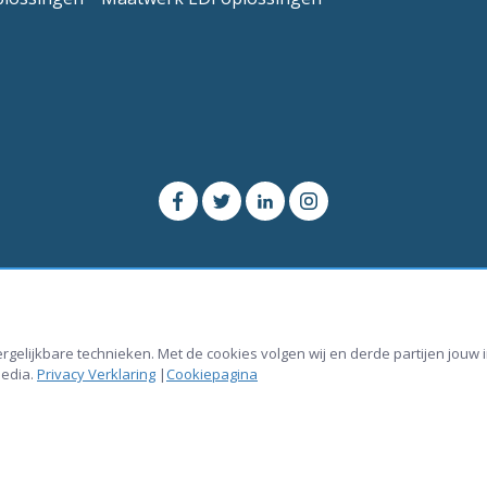
vergelijkbare technieken. Met de cookies volgen wij en derde partijen jou
media.
Privacy Verklaring
|
Cookiepagina
echten voorbehouden.
Cookiebeleid
Privacy verkla