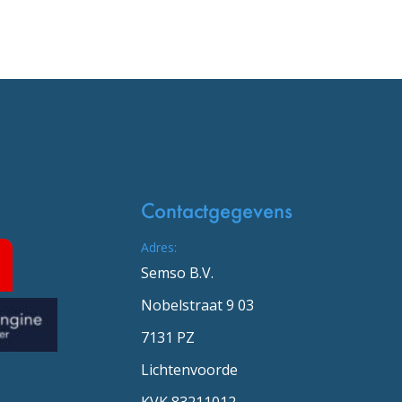
Contactgegevens
Adres:
Semso B.V.
Nobelstraat 9 03
7131 PZ
Lichtenvoorde
KVK 83211012