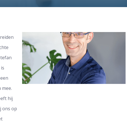
breiden
chte
tefan
 is
 een
h mee.
eft hij
j ons op
et