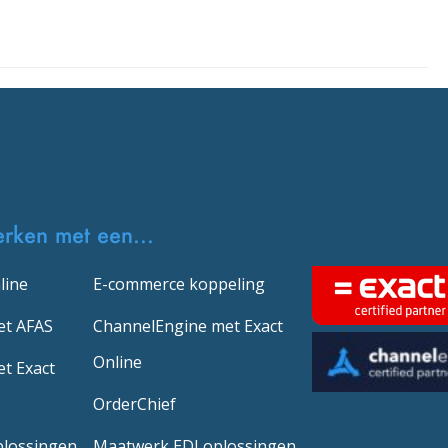
erken met een...
line
E-commerce koppeling
et AFAS
ChannelEngine met Exact
Online
t Exact
OrderChief
plossingen
Maatwerk EDI oplossingen