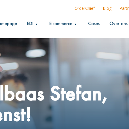
OrderChief
Blog
Part
omepage
EDI
E-commerce
Cases
Over ons
lbaas Stefan,
nst!