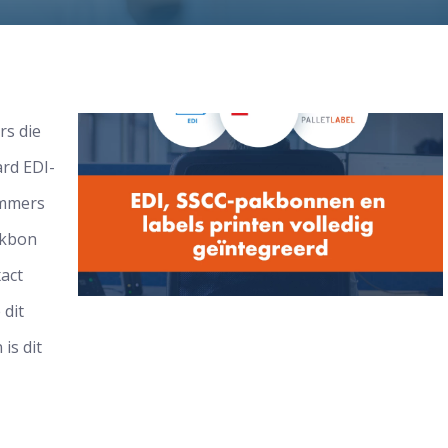
rs die
ard EDI-
ummers
akbon
act
 dit
is dit