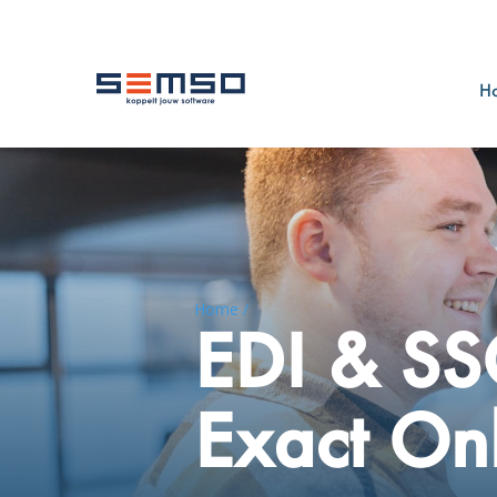
H
Home /
EDI & SS
Exact On