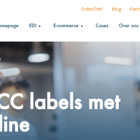
OrderChief
Blog
Part
omepage
EDI
E-commerce
Cases
Over ons
CC labels met
line