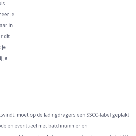
als
heer je
aar in
r dit
 je
j je
svindt, moet op de ladingdragers een SSCC-label geplakt
code en eventueel met batchnummer en