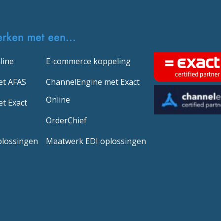
erken met een...
line
E-commerce koppeling
et AFAS
ChannelEngine met Exact
Online
t Exact
OrderChief
plossingen
Maatwerk EDI oplossingen