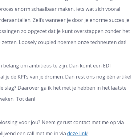
rproces enorm schaalbaar maken, iets wat zich vooral
orderaantallen. Zelfs wanneer je door je enorme succes je
lossingen zo opgezet dat je kunt overstappen zonder het
 zetten. Loosely coupled noemen onze techneuten dat!
an belang om ambitieus te zijn. Dan komt een EDI
aal je de KPI’s van je dromen. Dan rest ons nog één artikel
e slag? Daarover ga ik het met je hebben in het laatste
 weken. Tot dan!
plossing voor jou? Neem gerust contact met me op via
ijvend een call met me in via
deze link
!