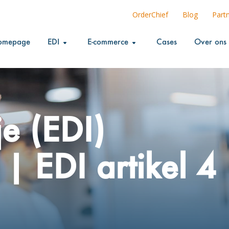
OrderChief
Blog
Part
omepage
EDI
E-commerce
Cases
Over ons
je (EDI)
 | EDI artikel 4