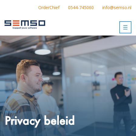
OrderChief
0544-745060
info@semso.nl
Togg
navig
Home /
Privacy beleid