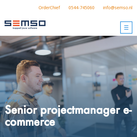
OrderChief
0544-745060
info@semso.nl
Togg
navig
Home /
Senior projectmanager e-
commerce