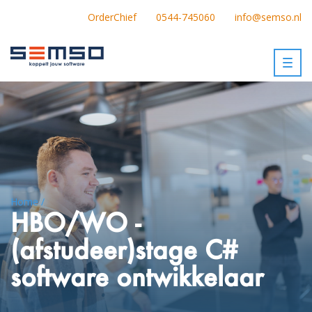
OrderChief
0544-745060
info@semso.nl
Togg
navig
Home /
HBO/WO -
(afstudeer)stage C#
software ontwikkelaar