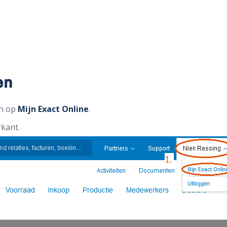
en
n op
Mijn Exact Online
.
rkant.