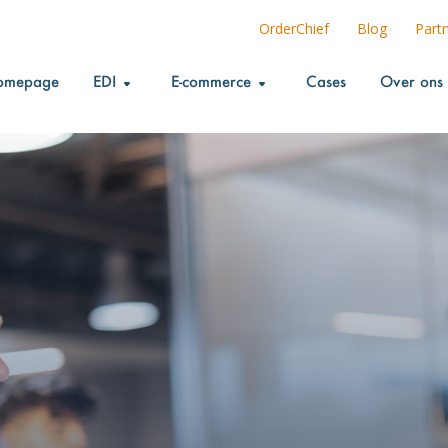
OrderChief
Blog
Part
omepage
EDI
E-commerce
Cases
Over ons