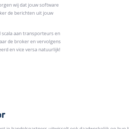
orgen wij dat jouw software
ker de berichten uit jouw
el scala aan transporteurs en
naar de broker en vervolgens
erd en vice versa natuurlijk!
er
j met je handelspartners uitwisselt ook daadwerkelijk op h