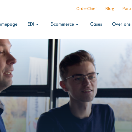
OrderChief
Blog
Part
omepage
EDI
E-commerce
Cases
Over ons