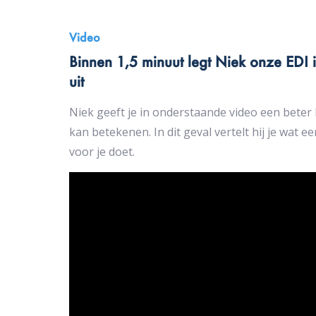
Video
Binnen 1,5 minuut legt Niek onze EDI i
uit
Niek geeft je in onderstaande video een beter 
kan betekenen. In dit geval vertelt hij je wat e
voor je doet.