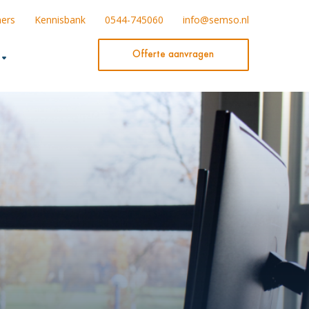
ners
Kennisbank
0544-745060
info@semso.nl
Offerte aanvragen