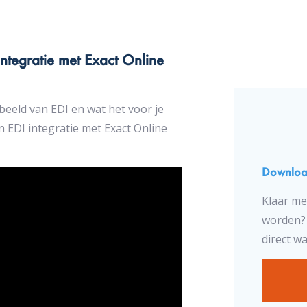
ntegratie met Exact Online
beeld van EDI en wat het voor je
en EDI integratie met Exact Online
Download
Klaar me
worden? 
direct wa