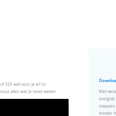
Download
f EDI wat voor je is? In
nuut alles wat je moet weten.
Met deze
snelgids
stappen 
minder h