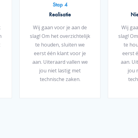
Stap 4
Realisatie
Ni
k
Wij gaan voor je aan de
Wij gaa
n
slag! Om het overzichtelijk
slag! Om
t
te houden, sluiten we
te hou
eerst één klant voor je
eerst 
aan. Uiteraard vallen we
aan. Ui
jou niet lastig met
jou 
technische zaken.
tech