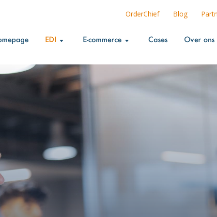
OrderChief
Blog
Part
omepage
EDI
E-commerce
Cases
Over ons