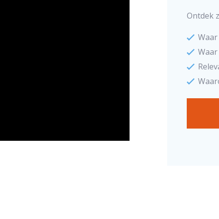
Ontdek z
Waar 
Waar 
Relev
Waaro