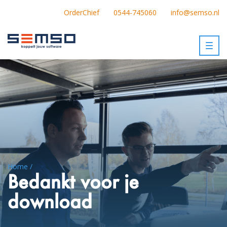
OrderChief
0544-745060
info@semso.nl
Togg
navig
Home /
Bedankt voor je
download