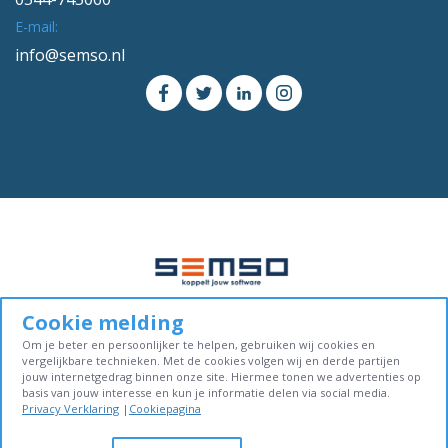
E-mail:
info@semso.nl
Cookie melding
© Copyright 2016-2026. Alle rechten voorbehouden.
Om je beter en persoonlijker te helpen, gebruiken wij cookies en
Cookiebeleid
Privacy verklaring
Algemene voorwaarden
vergelijkbare technieken. Met de cookies volgen wij en derde partijen
jouw internetgedrag binnen onze site. Hiermee tonen we advertenties op
basis van jouw interesse en kun je informatie delen via social media.
Sitemap
Contact
Privacy Verklaring
|
Cookiepagina