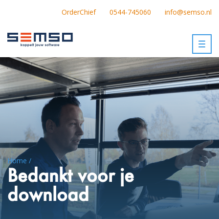
OrderChief
0544-745060
info@semso.nl
Togg
navig
Home /
Bedankt voor je
download