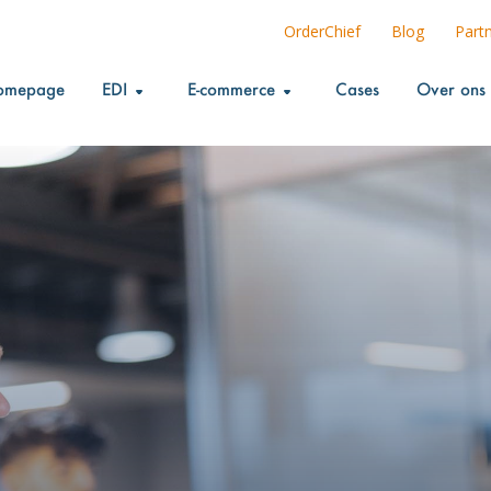
OrderChief
Blog
Part
omepage
EDI
E-commerce
Cases
Over ons